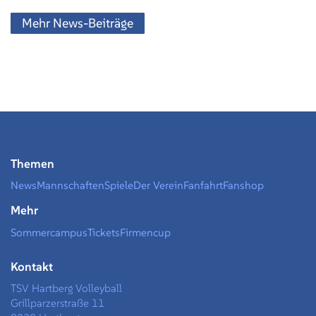
Mehr News-Beiträge
Themen
News
Mannschaften
Spiele
Der Verein
Fanfahrt
Fanshop
Mehr
Sommercampus
Tickets
Firmencup
Kontakt
TSV Hartberg Volleyball
Grillparzerstraße 11