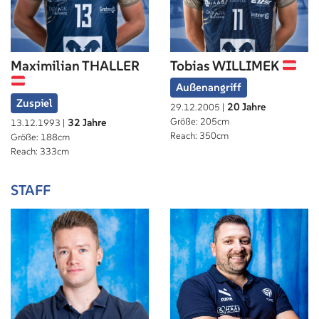
Maximilian THALLER
Tobias WILLIMEK
Außenangriff
Zuspiel
20 Jahre
29.12.2005 |
Größe: 205cm
32 Jahre
13.12.1993 |
Reach: 350cm
Größe: 188cm
Reach: 333cm
STAFF