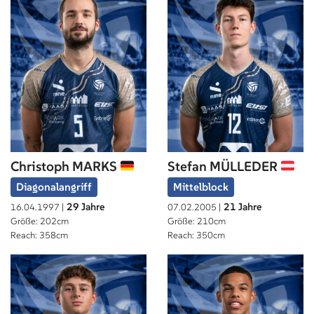
Christoph MARKS
Stefan MÜLLEDER
Diagonalangriff
Mittelblock
29 Jahre
21 Jahre
16.04.1997 |
07.02.2005 |
Größe: 202cm
Größe: 210cm
Reach: 358cm
Reach: 350cm