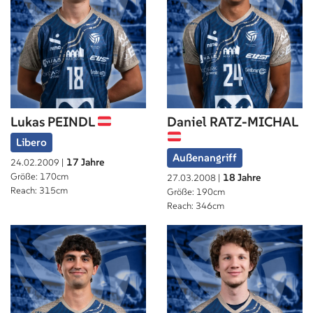
Lukas PEINDL
Daniel RATZ-MICHAL
Libero
Außenangriff
17 Jahre
24.02.2009 |
Größe: 170cm
18 Jahre
27.03.2008 |
Reach: 315cm
Größe: 190cm
Reach: 346cm