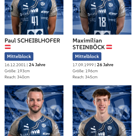
Paul SCHEIBLHOFER
Maximilian
STEINBÖCK
Mittelblock
Mittelblock
24 Jahre
26 Jahre
16.12.2001 |
17.09.1999 |
Größe: 193cm
Größe: 196cm
Reach: 340cm
Reach: 345cm