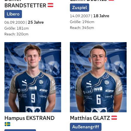
BRANDSTETTER
Zuspiel
Libero
18 Jahre
14.09.2007 |
Größe: 196cm
25 Jahre
06.09.2000 |
Reach: 345cm
Größe: 181cm
Reach: 320cm
Hampus EKSTRAND
Matthias GLATZ
Außenangriff