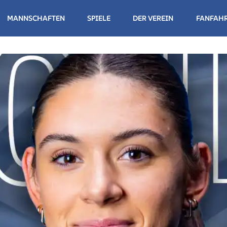
MANNSCHAFTEN
SPIELE
DER VEREIN
FANFAH
NDESLIGA HERREN
NDESLIGA DAMEN
NDESLIGA HERREN
NDESLIGA DAMEN II
NDESLIGA DAMEN III
WUCHS