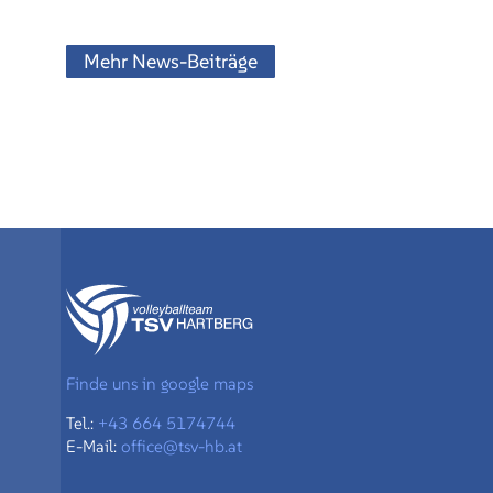
Mehr News-Beiträge
Finde uns in google maps
Tel.:
+43 664 5174744
E-Mail:
office@tsv-hb.at