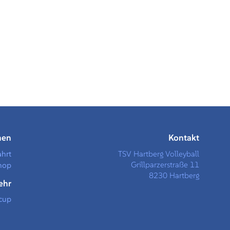
men
Kontakt
ahrt
TSV Hartberg Volleyball
Grillparzerstraße 11
hop
8230 Hartberg
ehr
cup