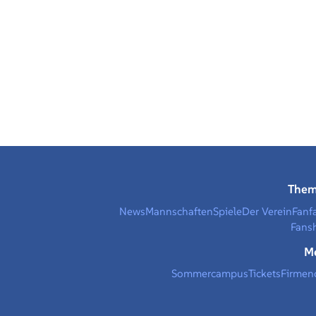
The
News
Mannschaften
Spiele
Der Verein
Fanf
Fans
M
Sommercampus
Tickets
Firmen