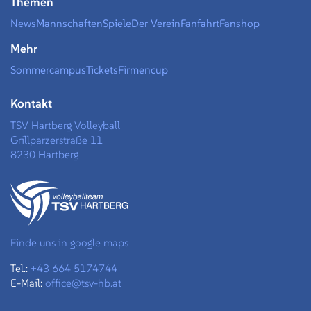
Themen
News
Mannschaften
Spiele
Der Verein
Fanfahrt
Fanshop
Mehr
Sommercampus
Tickets
Firmencup
Kontakt
TSV Hartberg Volleyball
Grillparzerstraße 11
8230 Hartberg
Finde uns in google maps
Tel.:
+43 664 5174744
E-Mail:
office@tsv-hb.at