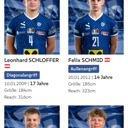
Leonhard SCHLOFFER
Felix SCHMID
Außenangriff
Diagonalangriff
14 Jahre
20.01.2012 |
17 Jahre
10.01.2009 |
Größe: 185cm
Größe: 184cm
Reach: 323cm
Reach: 316cm