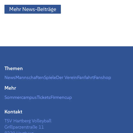
Mehr News-Beiträge
Themen
News
Mannschaften
Spiele
Der Verein
Fanfahrt
Fanshop
Mehr
Sommercampus
Tickets
Firmencup
Kontakt
TSV Hartberg Volleyball
Grillparzerstraße 11