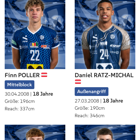
Finn POLLER
Daniel RATZ-MICHAL
Mittelblock
Außenangriff
18 Jahre
30.04.2008 |
18 Jahre
27.03.2008 |
Größe: 196cm
Größe: 190cm
Reach: 337cm
Reach: 346cm