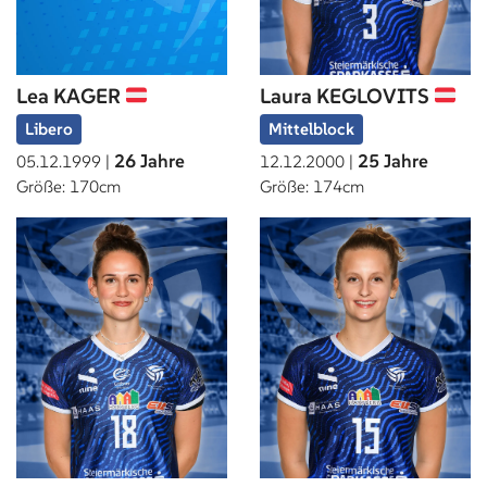
Lea KAGER
Laura KEGLOVITS
Libero
Mittelblock
26 Jahre
25 Jahre
05.12.1999 |
12.12.2000 |
Größe: 170cm
Größe: 174cm