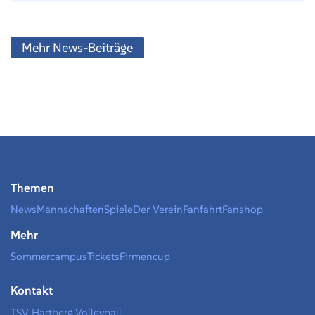
Mehr News-Beiträge
Themen
News
Mannschaften
Spiele
Der Verein
Fanfahrt
Fanshop
Mehr
Sommercampus
Tickets
Firmencup
Kontakt
TSV Hartberg Volleyball