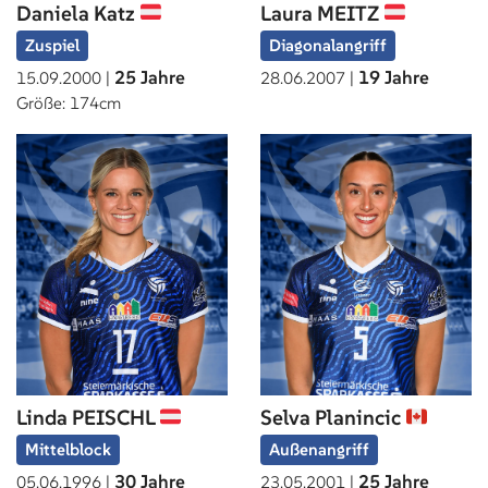
Daniela Katz
Laura MEITZ
Zuspiel
Diagonalangriff
25 Jahre
19 Jahre
15.09.2000 |
28.06.2007 |
Größe: 174cm
Linda PEISCHL
Selva Planincic
Mittelblock
Außenangriff
30 Jahre
25 Jahre
05.06.1996 |
23.05.2001 |