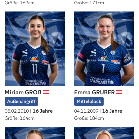
Größe: 169cm
Größe: 171cm
Miriam GROß
Emma GRUBER
Außenangriff
Mittelblock
16 Jahre
16 Jahre
05.02.2010 |
04.11.2009 |
Größe: 164cm
Größe: 184cm