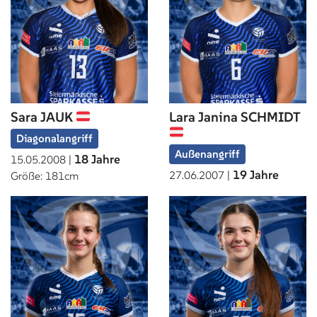
Sara JAUK
Lara Janina SCHMIDT
Diagonalangriff
Außenangriff
18 Jahre
15.05.2008 |
19 Jahre
27.06.2007 |
Größe: 181cm