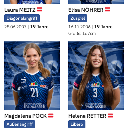
Laura MEITZ
Elisa NÖHRER
Diagonalangriff
Zuspiel
19 Jahre
19 Jahre
28.06.2007 |
16.11.2006 |
Größe: 167cm
Magdalena PÖCK
Helena RETTER
Außenangriff
Libero