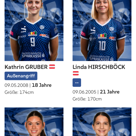
Kathrin GRUBER
Linda HIRSCHBÖCK
Außenangriff
--
18 Jahre
09.05.2008 |
21 Jahre
09.06.2005 |
Größe: 174cm
Größe: 170cm