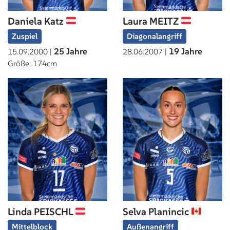
Daniela Katz
Laura MEITZ
Zuspiel
Diagonalangriff
25 Jahre
19 Jahre
15.09.2000 |
28.06.2007 |
Größe: 174cm
Linda PEISCHL
Selva Planincic
Mittelblock
Außenangriff