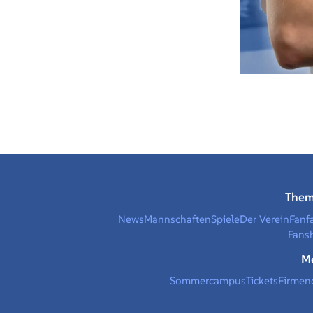
The
News
Mannschaften
Spiele
Der Verein
Fanf
Fans
M
Sommercampus
Tickets
Firmen