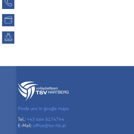
Kontaktseite
Tickets
Downloads
Finde uns in google maps
Tel.:
+43 664 5174744
E-Mail:
office@tsv-hb.at