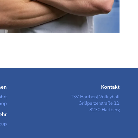
men
Kontakt
ahrt
TSV Hartberg Volleyball
Grillparzerstraße 11
hop
8230 Hartberg
ehr
cup