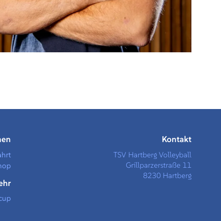
men
Kontakt
ahrt
TSV Hartberg Volleyball
Grillparzerstraße 11
hop
8230 Hartberg
ehr
cup