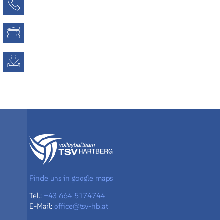
Kontaktseite
Tickets
Downloads
Finde uns in google maps
Tel.:
+43 664 5174744
E-Mail:
office@tsv-hb.at