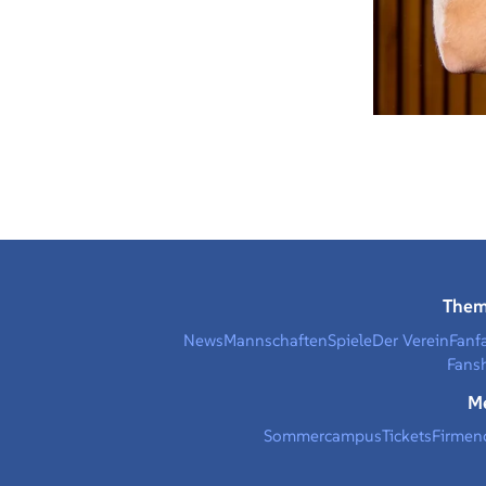
The
News
Mannschaften
Spiele
Der Verein
Fanf
Fans
M
Sommercampus
Tickets
Firmen