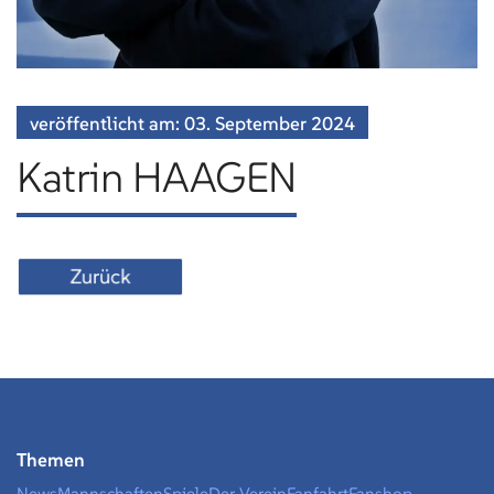
veröffentlicht am:
03. September
2024
Katrin HAAGEN
Zurück
Themen
News
Mannschaften
Spiele
Der Verein
Fanfahrt
Fanshop