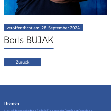
veröffentlicht am:
28. September
2024
Boris BUJAK
Zurück
Themen
News
Mannschaften
Spiele
Der Verein
Fanfahrt
Fanshop