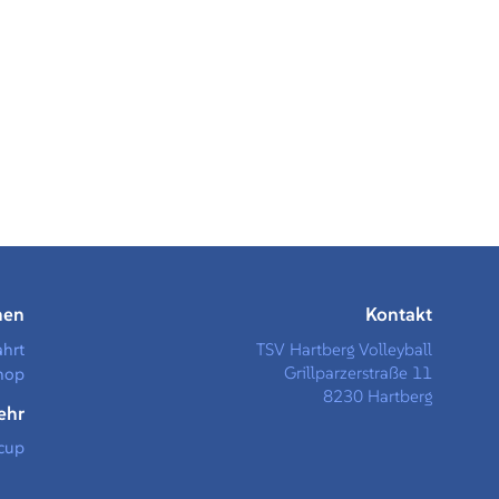
men
Kontakt
ahrt
TSV Hartberg Volleyball
Grillparzerstraße 11
hop
8230 Hartberg
ehr
cup