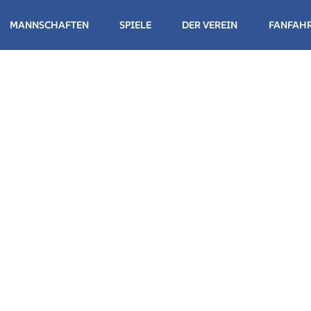
MANNSCHAFTEN
SPIELE
DER VEREIN
FANFAH
NDESLIGA HERREN
NDESLIGA DAMEN
NDESLIGA HERREN
NDESLIGA DAMEN II
NDESLIGA DAMEN III
WUCHS