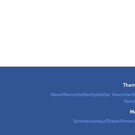
The
News
Mannschaften
Spiele
Der Verein
Fanf
Fans
M
Sommercampus
Tickets
Firmen