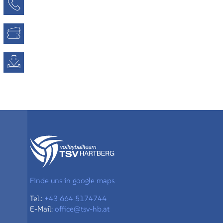
Kontaktseite
Tickets
Downloads
Finde uns in google maps
Tel.:
+43 664 5174744
E-Mail:
office@tsv-hb.at