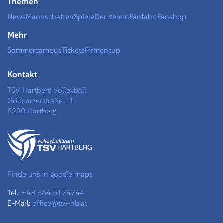
Themen
News
Mannschaften
Spiele
Der Verein
Fanfahrt
Fanshop
Mehr
Sommercampus
Tickets
Firmencup
Kontakt
TSV Hartberg Volleyball
Grillparzerstraße 11
8230 Hartberg
Finde uns in google maps
Tel.:
+43 664 5174744
E-Mail:
office@tsv-hb.at