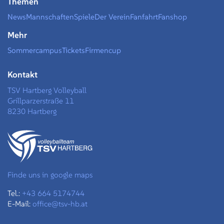
Themen
News
Mannschaften
Spiele
Der Verein
Fanfahrt
Fanshop
Mehr
Sommercampus
Tickets
Firmencup
Kontakt
TSV Hartberg Volleyball
Grillparzerstraße 11
8230 Hartberg
Finde uns in google maps
Tel.:
+43 664 5174744
E-Mail:
office@tsv-hb.at