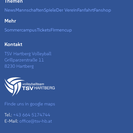
Themen
News
Mannschaften
Spiele
Der Verein
Fanfahrt
Fanshop
Mehr
Sommercampus
Tickets
Firmencup
Kontakt
TSV Hartberg Volleyball
Grillparzerstraße 11
8230 Hartberg
Finde uns in google maps
Tel.:
+43 664 5174744
E-Mail:
office@tsv-hb.at