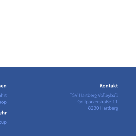
men
Kontakt
ahrt
TSV Hartberg Volleyball
Grillparzerstraße 11
hop
8230 Hartberg
ehr
cup