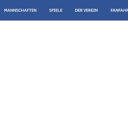
MANNSCHAFTEN
SPIELE
DER VEREIN
FANFAH
NDESLIGA HERREN
NDESLIGA DAMEN
NDESLIGA HERREN
NDESLIGA DAMEN II
NDESLIGA DAMEN III
WUCHS