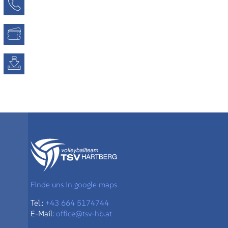
Kontaktseite
Tickets
Downloads
Finde uns in google maps
Tel.:
+43 664 5174744
E-Mail:
office@tsv-hb.at