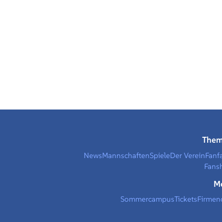
The
News
Mannschaften
Spiele
Der Verein
Fanf
Fans
M
Sommercampus
Tickets
Firmen