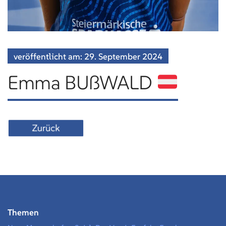
veröffentlicht am:
29. September
2024
Emma BUßWALD
Zurück
Themen