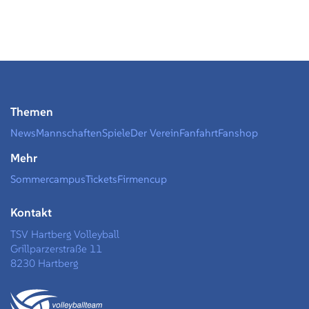
Themen
News
Mannschaften
Spiele
Der Verein
Fanfahrt
Fanshop
Mehr
Sommercampus
Tickets
Firmencup
Kontakt
TSV Hartberg Volleyball
Grillparzerstraße 11
8230 Hartberg