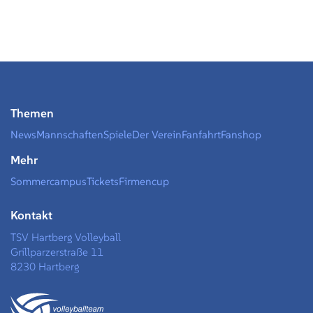
Themen
News
Mannschaften
Spiele
Der Verein
Fanfahrt
Fanshop
Mehr
Sommercampus
Tickets
Firmencup
Kontakt
TSV Hartberg Volleyball
Grillparzerstraße 11
8230 Hartberg