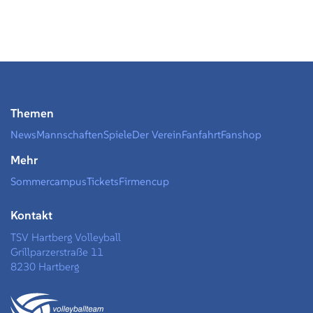
Themen
News
Mannschaften
Spiele
Der Verein
Fanfahrt
Fanshop
Mehr
Sommercampus
Tickets
Firmencup
Kontakt
TSV Hartberg Volleyball
Grillparzerstraße 11
8230 Hartberg