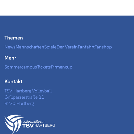
Themen
News
Mannschaften
Spiele
Der Verein
Fanfahrt
Fanshop
Mehr
Sommercampus
Tickets
Firmencup
Kontakt
TSV Hartberg Volleyball
Grillparzerstraße 11
8230 Hartberg