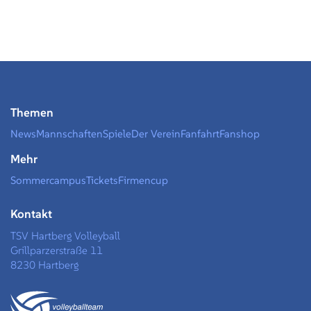
Themen
News
Mannschaften
Spiele
Der Verein
Fanfahrt
Fanshop
Mehr
Sommercampus
Tickets
Firmencup
Kontakt
TSV Hartberg Volleyball
Grillparzerstraße 11
8230 Hartberg