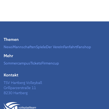
Themen
News
Mannschaften
Spiele
Der Verein
Fanfahrt
Fanshop
Mehr
Sommercampus
Tickets
Firmencup
Kontakt
TSV Hartberg Volleyball
Grillparzerstraße 11
8230 Hartberg