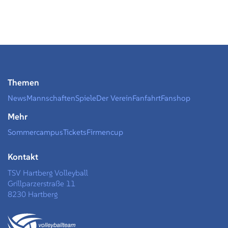
Themen
News
Mannschaften
Spiele
Der Verein
Fanfahrt
Fanshop
Mehr
Sommercampus
Tickets
Firmencup
Kontakt
TSV Hartberg Volleyball
Grillparzerstraße 11
8230 Hartberg