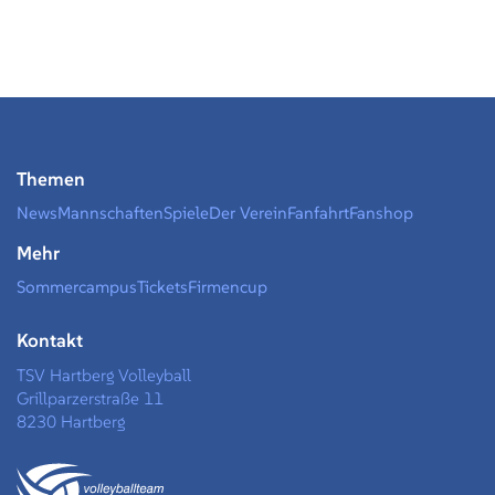
Themen
News
Mannschaften
Spiele
Der Verein
Fanfahrt
Fanshop
Mehr
Sommercampus
Tickets
Firmencup
Kontakt
TSV Hartberg Volleyball
Grillparzerstraße 11
8230 Hartberg