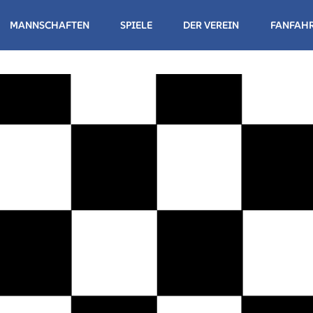
MANNSCHAFTEN
SPIELE
DER VEREIN
FANFAH
NDESLIGA HERREN
NDESLIGA DAMEN
NDESLIGA HERREN
NDESLIGA DAMEN II
NDESLIGA DAMEN III
WUCHS