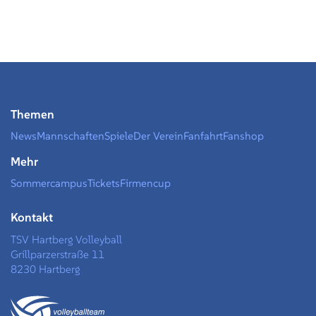
Themen
News
Mannschaften
Spiele
Der Verein
Fanfahrt
Fanshop
Mehr
Sommercampus
Tickets
Firmencup
Kontakt
TSV Hartberg Volleyball
Grillparzerstraße 11
8230 Hartberg