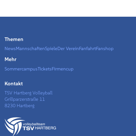
Themen
News
Mannschaften
Spiele
Der Verein
Fanfahrt
Fanshop
Mehr
Sommercampus
Tickets
Firmencup
Kontakt
TSV Hartberg Volleyball
Grillparzerstraße 11
8230 Hartberg