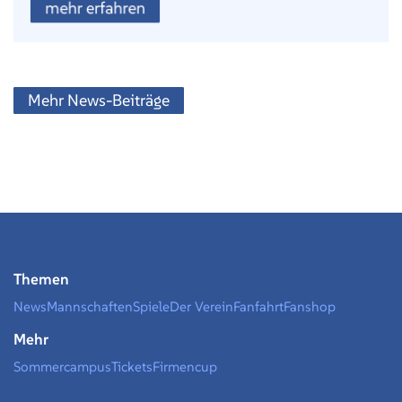
mehr erfahren
Mehr News-Beiträge
Themen
News
Mannschaften
Spiele
Der Verein
Fanfahrt
Fanshop
Mehr
Sommercampus
Tickets
Firmencup