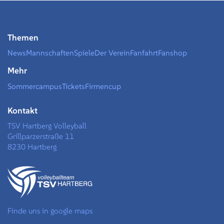
Themen
News
Mannschaften
Spiele
Der Verein
Fanfahrt
Fanshop
Mehr
Sommercampus
Tickets
Firmencup
Kontakt
TSV Hartberg Volleyball
Grillparzerstraße 11
8230 Hartberg
Finde uns in google maps