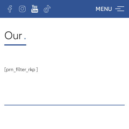
Skip
MENU
to
content
Our
.
[prn_filter_rkp ]