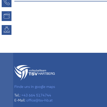
Kontaktseite
Tickets
Downloads
Finde uns in google maps
Tel.:
+43 664 5174744
E-Mail:
office@tsv-hb.at