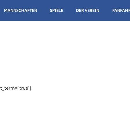
MANNSCHAFTEN
SPIELE
DER VEREIN
FANFAH
NDESLIGA HERREN
NDESLIGA DAMEN
NDESLIGA HERREN
NDESLIGA DAMEN II
nt_term="true"]
NDESLIGA DAMEN III
WUCHS