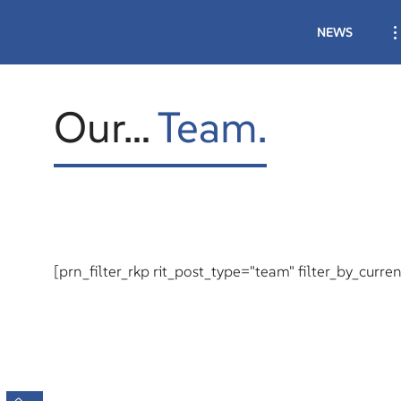
Skip
to
NEWS
content
ALLE
Our…
Team.
1. BU
1. BU
2. BU
1. LA
[prn_filter_rkp rit_post_type="team" filter_by_curre
1. LA
NACH