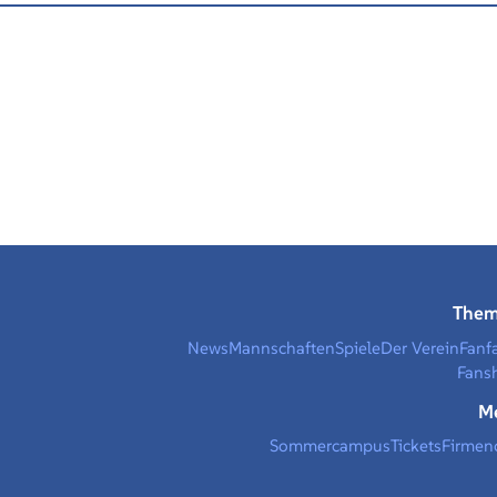
The
News
Mannschaften
Spiele
Der Verein
Fanf
Fans
M
Sommercampus
Tickets
Firmen