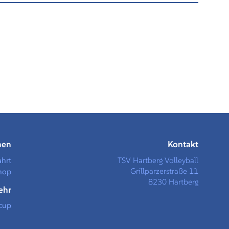
men
Kontakt
ahrt
TSV Hartberg Volleyball
Grillparzerstraße 11
hop
8230 Hartberg
ehr
cup