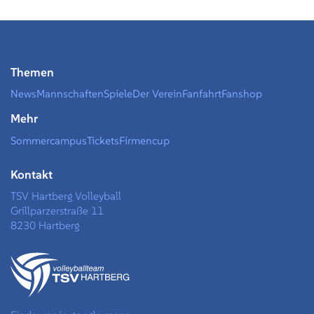
Themen
News
Mannschaften
Spiele
Der Verein
Fanfahrt
Fanshop
Mehr
Sommercampus
Tickets
Firmencup
Kontakt
TSV Hartberg Volleyball
Grillparzerstraße 11
8230 Hartberg