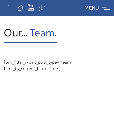
Skip
MENU
to
content
Our…
Team.
[prn_filter_rkp rit_post_type="team"
filter_by_current_term="true"]